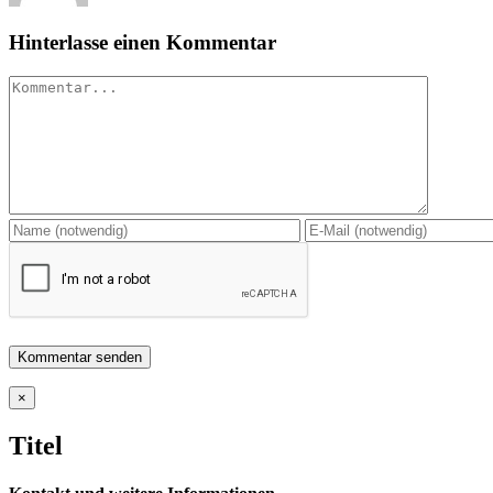
Hinterlasse einen Kommentar
Kommentar
Close
×
product
quick
Titel
view