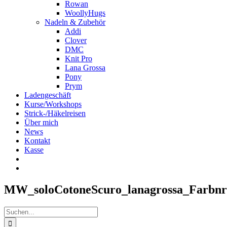
Rowan
WoollyHugs
Nadeln & Zubehör
Addi
Clover
DMC
Knit Pro
Lana Grossa
Pony
Prym
Ladengeschäft
Kurse/Workshops
Strick-/Häkelreisen
Über mich
News
Kontakt
Kasse
MW_soloCotoneScuro_lanagrossa_Farbnr
Suche
nach: