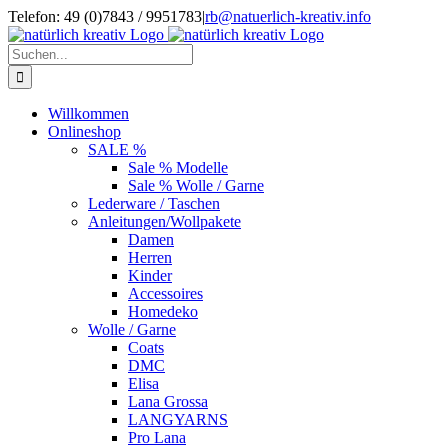
Zum
Telefon: 49 (0)7843 / 9951783
|
rb@natuerlich-kreativ.info
Inhalt
springen
Suche
nach:
Willkommen
Onlineshop
SALE %
Sale % Modelle
Sale % Wolle / Garne
Lederware / Taschen
Anleitungen/Wollpakete
Damen
Herren
Kinder
Accessoires
Homedeko
Wolle / Garne
Coats
DMC
Elisa
Lana Grossa
LANGYARNS
Pro Lana