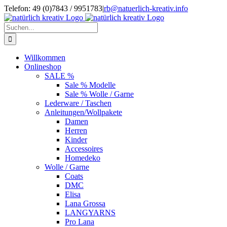
Zum
Telefon: 49 (0)7843 / 9951783
|
rb@natuerlich-kreativ.info
Inhalt
springen
Suche
nach:
Willkommen
Onlineshop
SALE %
Sale % Modelle
Sale % Wolle / Garne
Lederware / Taschen
Anleitungen/Wollpakete
Damen
Herren
Kinder
Accessoires
Homedeko
Wolle / Garne
Coats
DMC
Elisa
Lana Grossa
LANGYARNS
Pro Lana