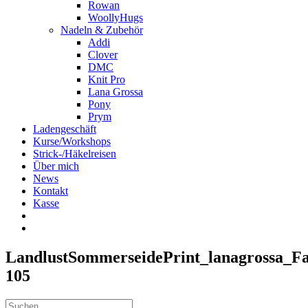
Rowan
WoollyHugs
Nadeln & Zubehör
Addi
Clover
DMC
Knit Pro
Lana Grossa
Pony
Prym
Ladengeschäft
Kurse/Workshops
Strick-/Häkelreisen
Über mich
News
Kontakt
Kasse
LandlustSommerseidePrint_lanagrossa_F
105
Suche