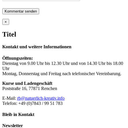
Close
×
product
quick
Titel
view
Kontakt und weitere Informationen
Öffnungszeiten:
Dienstag von 9.00 Uhr bis 12.30 Uhr und von 14.30 Uhr bis 18.00
Uhr
Montag, Donnerstag und Freitag nach telefonischer Vereinbarung.
Kurse und Ladengeschäft
Poststraße 16, 77871 Renchen
E-Mail:
rb@natuerlich-kreativ.info
Telefon: +49 (0)7843 / 99 51 783
Bleib in Kontakt
Newsletter