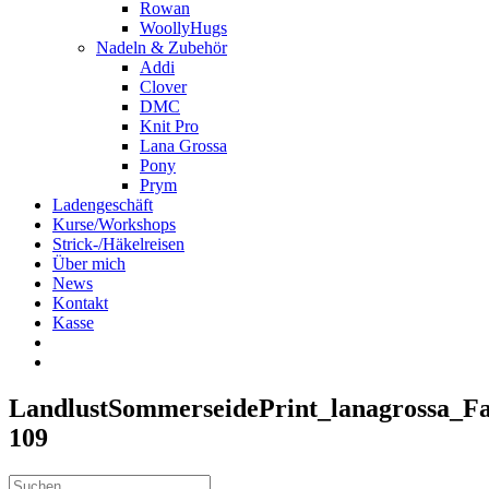
Rowan
WoollyHugs
Nadeln & Zubehör
Addi
Clover
DMC
Knit Pro
Lana Grossa
Pony
Prym
Ladengeschäft
Kurse/Workshops
Strick-/Häkelreisen
Über mich
News
Kontakt
Kasse
LandlustSommerseidePrint_lanagrossa_F
109
Suche