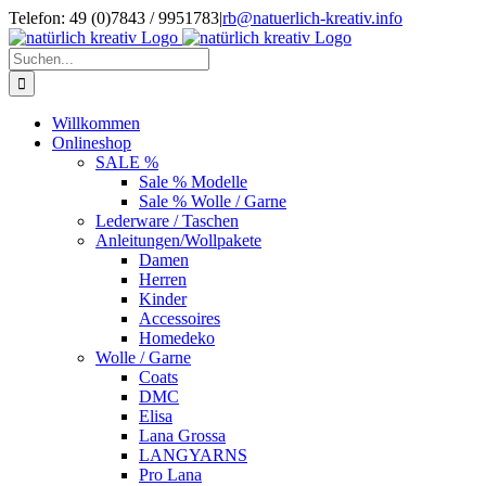
Zum
Telefon: 49 (0)7843 / 9951783
|
rb@natuerlich-kreativ.info
Inhalt
springen
Suche
nach:
Willkommen
Onlineshop
SALE %
Sale % Modelle
Sale % Wolle / Garne
Lederware / Taschen
Anleitungen/Wollpakete
Damen
Herren
Kinder
Accessoires
Homedeko
Wolle / Garne
Coats
DMC
Elisa
Lana Grossa
LANGYARNS
Pro Lana