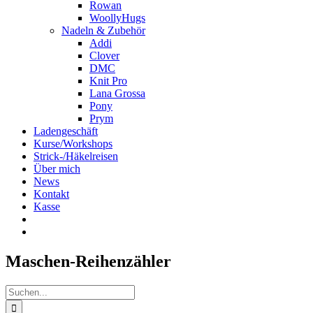
Rowan
WoollyHugs
Nadeln & Zubehör
Addi
Clover
DMC
Knit Pro
Lana Grossa
Pony
Prym
Ladengeschäft
Kurse/Workshops
Strick-/Häkelreisen
Über mich
News
Kontakt
Kasse
Maschen-Reihenzähler
Suche
nach: