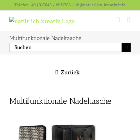
Zum
Telefon: 49 (0)7843 / 9951783
|
rb@natuerlich-kreativ.info
Inhalt
springen
Multifunktionale Nadeltasche
Suche
nach:
Zurück
Multifunktionale Nadeltasche