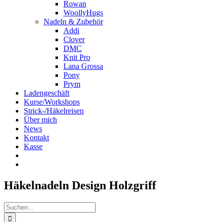
Rowan
WoollyHugs
Nadeln & Zubehör
Addi
Clover
DMC
Knit Pro
Lana Grossa
Pony
Prym
Ladengeschäft
Kurse/Workshops
Strick-/Häkelreisen
Über mich
News
Kontakt
Kasse
Häkelnadeln Design Holzgriff
Suche
nach: