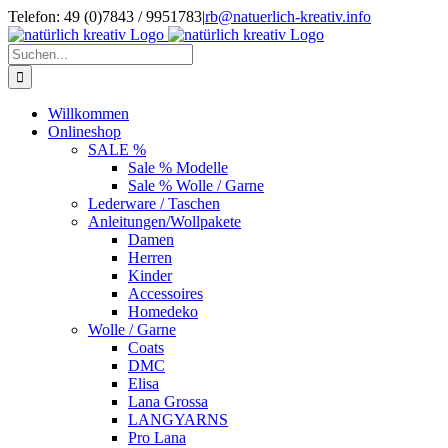
Zum
Telefon: 49 (0)7843 / 9951783
|
rb@natuerlich-kreativ.info
Inhalt
springen
Suche
nach:
Willkommen
Onlineshop
SALE %
Sale % Modelle
Sale % Wolle / Garne
Lederware / Taschen
Anleitungen/Wollpakete
Damen
Herren
Kinder
Accessoires
Homedeko
Wolle / Garne
Coats
DMC
Elisa
Lana Grossa
LANGYARNS
Pro Lana