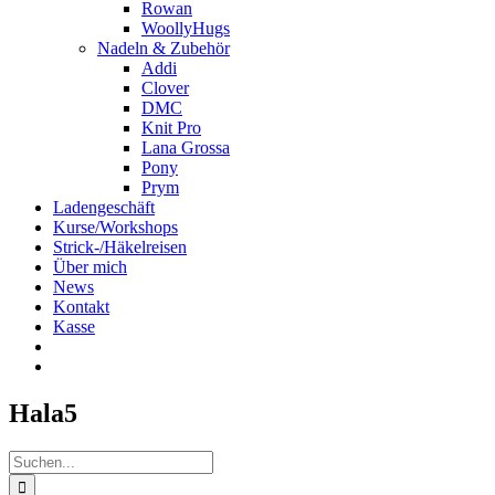
Rowan
WoollyHugs
Nadeln & Zubehör
Addi
Clover
DMC
Knit Pro
Lana Grossa
Pony
Prym
Ladengeschäft
Kurse/Workshops
Strick-/Häkelreisen
Über mich
News
Kontakt
Kasse
Hala5
Suche
nach: