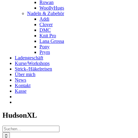
Rowan
WoollyHugs
Nadeln & Zubehör
Addi
Clover
DMC
Knit Pro
Lana Grossa
Pony
Prym
Ladengeschäft
Kurse/Workshops
Strick-/Häkelreisen
Über mich
News
Kontakt
Kasse
HudsonXL
Suche
nach: