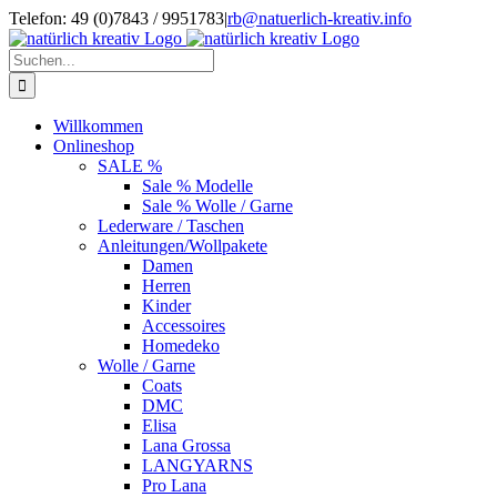
Zum
Telefon: 49 (0)7843 / 9951783
|
rb@natuerlich-kreativ.info
Inhalt
springen
Suche
nach:
Willkommen
Onlineshop
SALE %
Sale % Modelle
Sale % Wolle / Garne
Lederware / Taschen
Anleitungen/Wollpakete
Damen
Herren
Kinder
Accessoires
Homedeko
Wolle / Garne
Coats
DMC
Elisa
Lana Grossa
LANGYARNS
Pro Lana