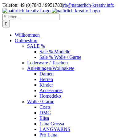
Zum
Telefon: 49 (0)7843 / 9951783
|
rb@natuerlich-kreativ.info
Inhalt
springen
Suche
nach:
Willkommen
Onlineshop
SALE %
Sale % Modelle
Sale % Wolle / Garne
Lederware / Taschen
Anleitungen/Wollpakete
Damen
Herren
Kinder
Accessoires
Homedeko
Wolle / Garne
Coats
DMC
Elisa
Lana Grossa
LANGYARNS
Pro Lana