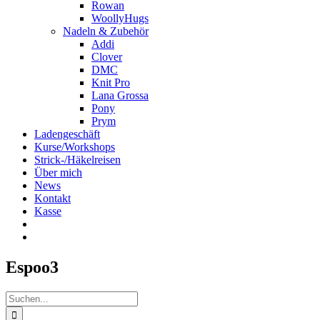
Rowan
WoollyHugs
Nadeln & Zubehör
Addi
Clover
DMC
Knit Pro
Lana Grossa
Pony
Prym
Ladengeschäft
Kurse/Workshops
Strick-/Häkelreisen
Über mich
News
Kontakt
Kasse
Espoo3
Suche
nach: