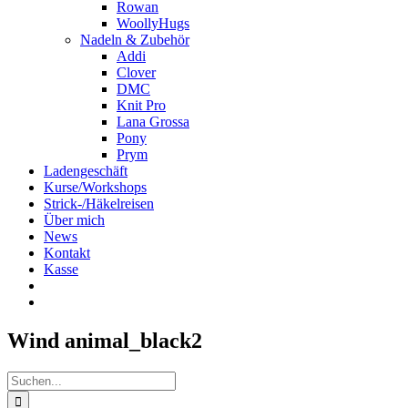
Rowan
WoollyHugs
Nadeln & Zubehör
Addi
Clover
DMC
Knit Pro
Lana Grossa
Pony
Prym
Ladengeschäft
Kurse/Workshops
Strick-/Häkelreisen
Über mich
News
Kontakt
Kasse
Wind animal_black2
Suche
nach: