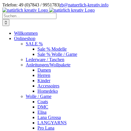
Zum
Telefon: 49 (0)7843 / 9951783
|
rb@natuerlich-kreativ.info
Inhalt
springen
Suche
nach:
Willkommen
Onlineshop
SALE %
Sale % Modelle
Sale % Wolle / Garne
Lederware / Taschen
Anleitungen/Wollpakete
Damen
Herren
Kinder
Accessoires
Homedeko
Wolle / Garne
Coats
DMC
Elisa
Lana Grossa
LANGYARNS
Pro Lana