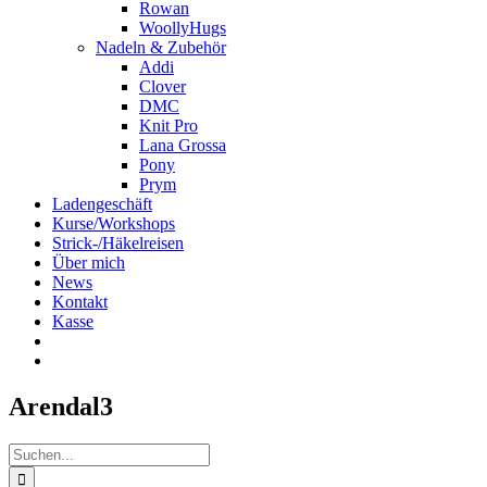
Rowan
WoollyHugs
Nadeln & Zubehör
Addi
Clover
DMC
Knit Pro
Lana Grossa
Pony
Prym
Ladengeschäft
Kurse/Workshops
Strick-/Häkelreisen
Über mich
News
Kontakt
Kasse
Arendal3
Suche
nach: