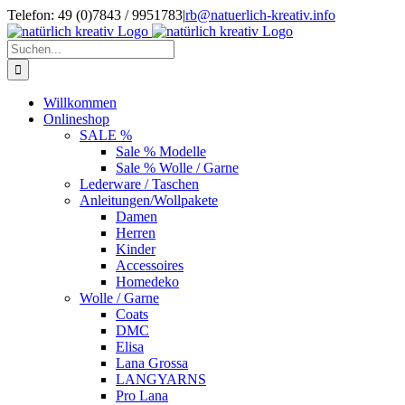
Zum
Telefon: 49 (0)7843 / 9951783
|
rb@natuerlich-kreativ.info
Inhalt
springen
Suche
nach:
Willkommen
Onlineshop
SALE %
Sale % Modelle
Sale % Wolle / Garne
Lederware / Taschen
Anleitungen/Wollpakete
Damen
Herren
Kinder
Accessoires
Homedeko
Wolle / Garne
Coats
DMC
Elisa
Lana Grossa
LANGYARNS
Pro Lana