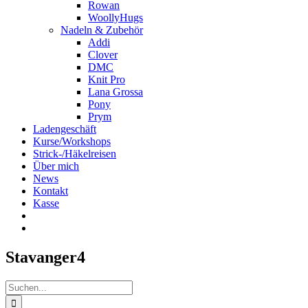
Rowan
WoollyHugs
Nadeln & Zubehör
Addi
Clover
DMC
Knit Pro
Lana Grossa
Pony
Prym
Ladengeschäft
Kurse/Workshops
Strick-/Häkelreisen
Über mich
News
Kontakt
Kasse
Stavanger4
Suche
nach: