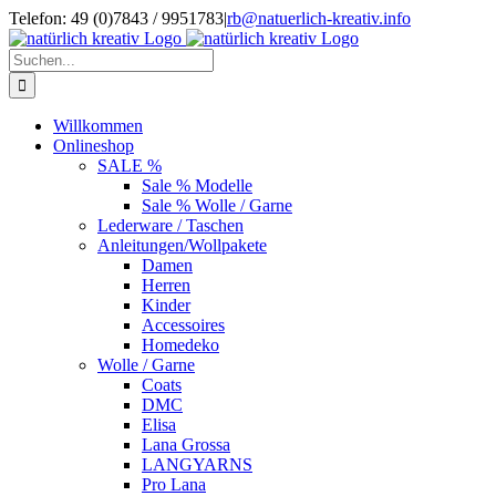
Zum
Telefon: 49 (0)7843 / 9951783
|
rb@natuerlich-kreativ.info
Inhalt
springen
Suche
nach:
Willkommen
Onlineshop
SALE %
Sale % Modelle
Sale % Wolle / Garne
Lederware / Taschen
Anleitungen/Wollpakete
Damen
Herren
Kinder
Accessoires
Homedeko
Wolle / Garne
Coats
DMC
Elisa
Lana Grossa
LANGYARNS
Pro Lana