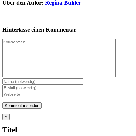
Über den Autor:
Regina Bühler
Hinterlasse einen Kommentar
Kommentar
Close
×
product
quick
Titel
view