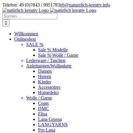
Zum
Telefon: 49 (0)7843 / 9951783
|
rb@natuerlich-kreativ.info
Inhalt
springen
Suche
nach:
Willkommen
Onlineshop
SALE %
Sale % Modelle
Sale % Wolle / Garne
Lederware / Taschen
Anleitungen/Wollpakete
Damen
Herren
Kinder
Accessoires
Homedeko
Wolle / Garne
Coats
DMC
Elisa
Lana Grossa
LANGYARNS
Pro Lana