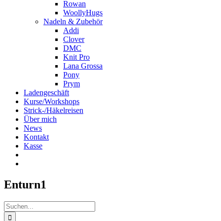
Rowan
WoollyHugs
Nadeln & Zubehör
Addi
Clover
DMC
Knit Pro
Lana Grossa
Pony
Prym
Ladengeschäft
Kurse/Workshops
Strick-/Häkelreisen
Über mich
News
Kontakt
Kasse
Enturn1
Suche
nach: