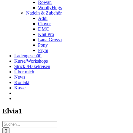
Rowan
WoollyHugs
Nadeln & Zubehör
Addi
Clover
DMC
Knit Pro
Lana Grossa
Pony
Prym
Ladengeschäft
Kurse/Workshops
Strick-/Häkelreisen
Über mich
News
Kontakt
Kasse
Elvia1
Suche
nach: