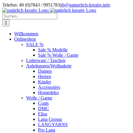
Zum
Telefon: 49 (0)7843 / 9951783
|
rb@natuerlich-kreativ.info
Inhalt
springen
Suche
nach:
Willkommen
Onlineshop
SALE %
Sale % Modelle
Sale % Wolle / Garne
Lederware / Taschen
Anleitungen/Wollpakete
Damen
Herren
Kinder
Accessoires
Homedeko
Wolle / Garne
Coats
DMC
Elisa
Lana Grossa
LANGYARNS
Pro Lana