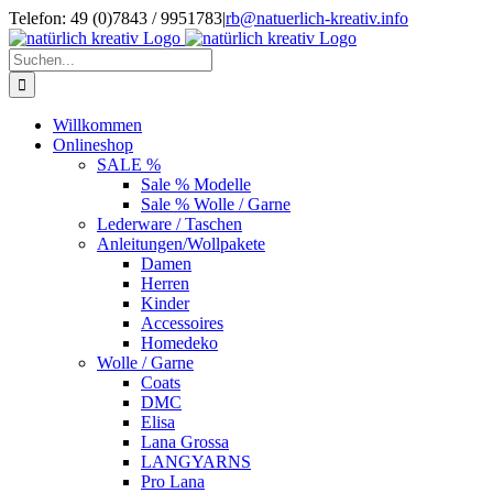
Zum
Telefon: 49 (0)7843 / 9951783
|
rb@natuerlich-kreativ.info
Inhalt
springen
Suche
nach:
Willkommen
Onlineshop
SALE %
Sale % Modelle
Sale % Wolle / Garne
Lederware / Taschen
Anleitungen/Wollpakete
Damen
Herren
Kinder
Accessoires
Homedeko
Wolle / Garne
Coats
DMC
Elisa
Lana Grossa
LANGYARNS
Pro Lana