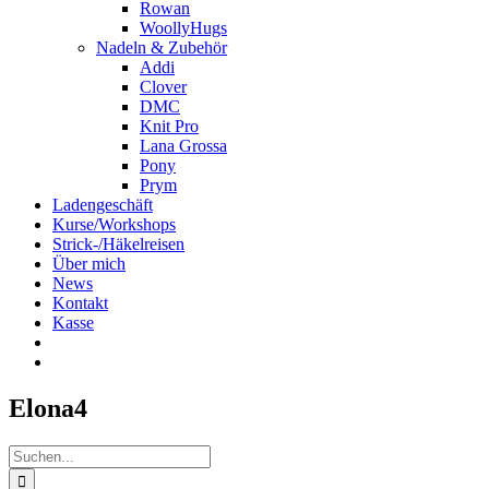
Rowan
WoollyHugs
Nadeln & Zubehör
Addi
Clover
DMC
Knit Pro
Lana Grossa
Pony
Prym
Ladengeschäft
Kurse/Workshops
Strick-/Häkelreisen
Über mich
News
Kontakt
Kasse
Elona4
Suche
nach: