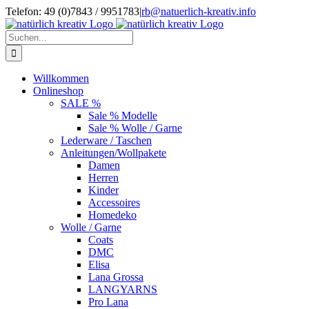
Zum
Telefon: 49 (0)7843 / 9951783
|
rb@natuerlich-kreativ.info
Inhalt
springen
Suche
nach:
Willkommen
Onlineshop
SALE %
Sale % Modelle
Sale % Wolle / Garne
Lederware / Taschen
Anleitungen/Wollpakete
Damen
Herren
Kinder
Accessoires
Homedeko
Wolle / Garne
Coats
DMC
Elisa
Lana Grossa
LANGYARNS
Pro Lana