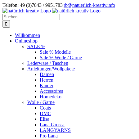
Zum
Telefon: 49 (0)7843 / 9951783
|
rb@natuerlich-kreativ.info
Inhalt
springen
Suche
nach:
Willkommen
Onlineshop
SALE %
Sale % Modelle
Sale % Wolle / Garne
Lederware / Taschen
Anleitungen/Wollpakete
Damen
Herren
Kinder
Accessoires
Homedeko
Wolle / Garne
Coats
DMC
Elisa
Lana Grossa
LANGYARNS
Pro Lana