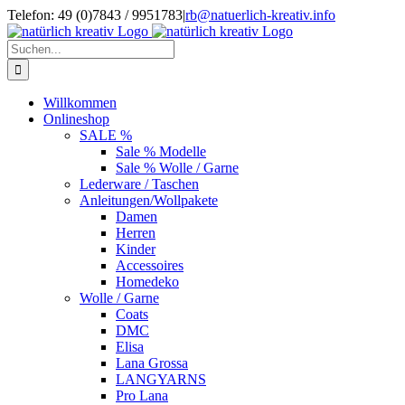
Zum
Telefon: 49 (0)7843 / 9951783
|
rb@natuerlich-kreativ.info
Inhalt
springen
Suche
nach:
Willkommen
Onlineshop
SALE %
Sale % Modelle
Sale % Wolle / Garne
Lederware / Taschen
Anleitungen/Wollpakete
Damen
Herren
Kinder
Accessoires
Homedeko
Wolle / Garne
Coats
DMC
Elisa
Lana Grossa
LANGYARNS
Pro Lana