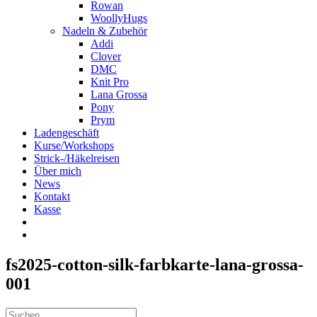
Rowan
WoollyHugs
Nadeln & Zubehör
Addi
Clover
DMC
Knit Pro
Lana Grossa
Pony
Prym
Ladengeschäft
Kurse/Workshops
Strick-/Häkelreisen
Über mich
News
Kontakt
Kasse
fs2025-cotton-silk-farbkarte-lana-grossa-
001
Suche