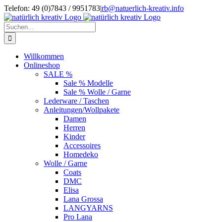
Zum
Telefon: 49 (0)7843 / 9951783
|
rb@natuerlich-kreativ.info
Inhalt
springen
Suche
nach:
Willkommen
Onlineshop
SALE %
Sale % Modelle
Sale % Wolle / Garne
Lederware / Taschen
Anleitungen/Wollpakete
Damen
Herren
Kinder
Accessoires
Homedeko
Wolle / Garne
Coats
DMC
Elisa
Lana Grossa
LANGYARNS
Pro Lana