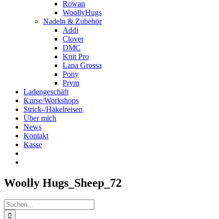
Rowan
WoollyHugs
Nadeln & Zubehör
Addi
Clover
DMC
Knit Pro
Lana Grossa
Pony
Prym
Ladengeschäft
Kurse/Workshops
Strick-/Häkelreisen
Über mich
News
Kontakt
Kasse
Woolly Hugs_Sheep_72
Suche
nach: