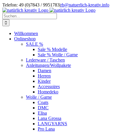
Zum
Telefon: 49 (0)7843 / 9951783
|
rb@natuerlich-kreativ.info
Inhalt
springen
Suche
nach:
Willkommen
Onlineshop
SALE %
Sale % Modelle
Sale % Wolle / Garne
Lederware / Taschen
Anleitungen/Wollpakete
Damen
Herren
Kinder
Accessoires
Homedeko
Wolle / Garne
Coats
DMC
Elisa
Lana Grossa
LANGYARNS
Pro Lana