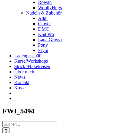
Rowan
WoollyHugs
Nadeln & Zubehör
Addi
Clover
DMC
Knit Pro
Lana Grossa
Pony
Prym
Ladengeschäft
Kurse/Workshops
Strick-/Häkelreisen
Über mich
News
Kontakt
Kasse
FWI_5494
Suche
nach: