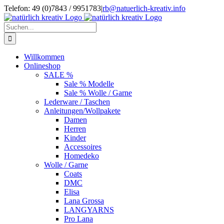
Zum
Telefon: 49 (0)7843 / 9951783
|
rb@natuerlich-kreativ.info
Inhalt
springen
Suche
nach:
Willkommen
Onlineshop
SALE %
Sale % Modelle
Sale % Wolle / Garne
Lederware / Taschen
Anleitungen/Wollpakete
Damen
Herren
Kinder
Accessoires
Homedeko
Wolle / Garne
Coats
DMC
Elisa
Lana Grossa
LANGYARNS
Pro Lana