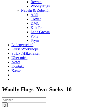
Rowan
WoollyHugs
Nadeln & Zubehör
Addi
Clover
DMC
Knit Pro
Lana Grossa
Pony
Prym
Ladengeschäft
Kurse/Workshops
Strick-/Häkelreisen
Über mich
News
Kontakt
Kasse
Woolly Hugs_Year Socks_10
Suche
nach: