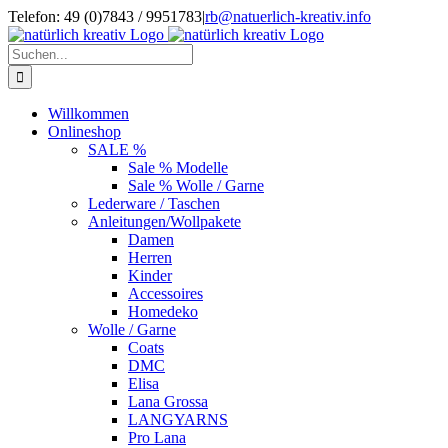
Zum
Telefon: 49 (0)7843 / 9951783
|
rb@natuerlich-kreativ.info
Inhalt
springen
Suche
nach:
Willkommen
Onlineshop
SALE %
Sale % Modelle
Sale % Wolle / Garne
Lederware / Taschen
Anleitungen/Wollpakete
Damen
Herren
Kinder
Accessoires
Homedeko
Wolle / Garne
Coats
DMC
Elisa
Lana Grossa
LANGYARNS
Pro Lana