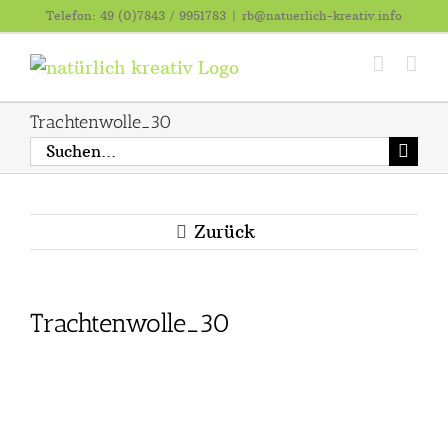
Zum
Telefon: 49 (0)7843 / 9951783
|
rb@natuerlich-kreativ.info
Inhalt
springen
Trachtenwolle_30
Suche
nach:
Zurück
Trachtenwolle_30