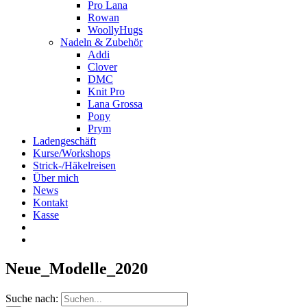
Pro Lana
Rowan
WoollyHugs
Nadeln & Zubehör
Addi
Clover
DMC
Knit Pro
Lana Grossa
Pony
Prym
Ladengeschäft
Kurse/Workshops
Strick-/Häkelreisen
Über mich
News
Kontakt
Kasse
Neue_Modelle_2020
Suche nach: