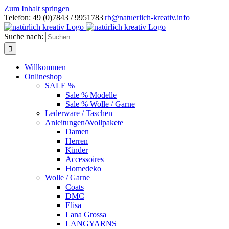
Zum Inhalt springen
Telefon: 49 (0)7843 / 9951783
|
rb@natuerlich-kreativ.info
Suche nach:
Willkommen
Onlineshop
SALE %
Sale % Modelle
Sale % Wolle / Garne
Lederware / Taschen
Anleitungen/Wollpakete
Damen
Herren
Kinder
Accessoires
Homedeko
Wolle / Garne
Coats
DMC
Elisa
Lana Grossa
LANGYARNS