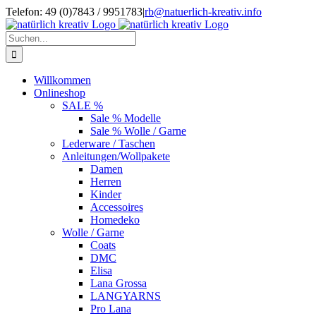
Zum
Telefon: 49 (0)7843 / 9951783
|
rb@natuerlich-kreativ.info
Inhalt
springen
Suche
nach:
Willkommen
Onlineshop
SALE %
Sale % Modelle
Sale % Wolle / Garne
Lederware / Taschen
Anleitungen/Wollpakete
Damen
Herren
Kinder
Accessoires
Homedeko
Wolle / Garne
Coats
DMC
Elisa
Lana Grossa
LANGYARNS
Pro Lana