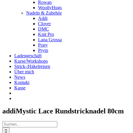
Rowan
WoollyHugs
Nadeln & Zubehör
Addi
Clover
DMC
Knit Pro
Lana Grossa
Pony
Prym
Ladengeschäft
Kurse/Workshops
Strick-/Häkelreisen
Über mich
News
Kontakt
Kasse
addiMystic Lace Rundstricknadel 80cm
Suche
nach: