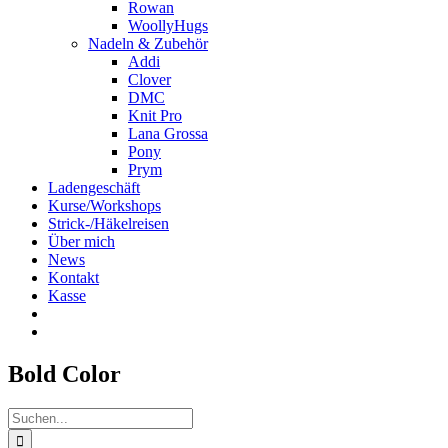
Rowan
WoollyHugs
Nadeln & Zubehör
Addi
Clover
DMC
Knit Pro
Lana Grossa
Pony
Prym
Ladengeschäft
Kurse/Workshops
Strick-/Häkelreisen
Über mich
News
Kontakt
Kasse
Bold Color
Suche
nach: