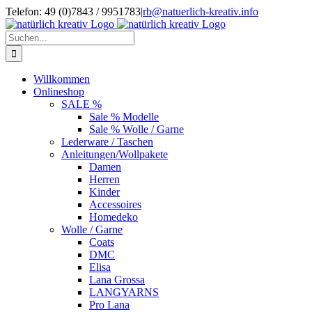
Zum
Telefon: 49 (0)7843 / 9951783
|
rb@natuerlich-kreativ.info
Inhalt
springen
Suche
nach:
Willkommen
Onlineshop
SALE %
Sale % Modelle
Sale % Wolle / Garne
Lederware / Taschen
Anleitungen/Wollpakete
Damen
Herren
Kinder
Accessoires
Homedeko
Wolle / Garne
Coats
DMC
Elisa
Lana Grossa
LANGYARNS
Pro Lana