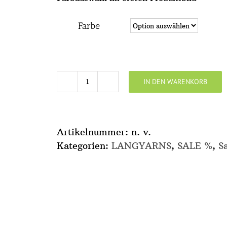
Farbe
IN DEN WARENKORB
Bold
Menge
Artikelnummer:
n. v.
Kategorien:
LANGYARNS
,
SALE %
,
S