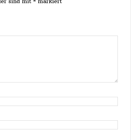
der sind mit
*
markiert