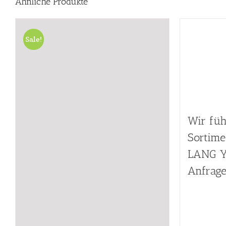
Ähnliche Produkte
Sale!
Wir füh
Sortime
LANG Y
Anfrag