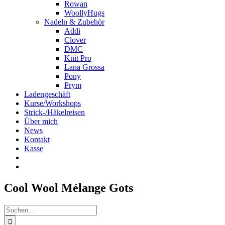
Rowan
WoollyHugs
Nadeln & Zubehör
Addi
Clover
DMC
Knit Pro
Lana Grossa
Pony
Prym
Ladengeschäft
Kurse/Workshops
Strick-/Häkelreisen
Über mich
News
Kontakt
Kasse
Cool Wool Mélange Gots
Suche
nach: