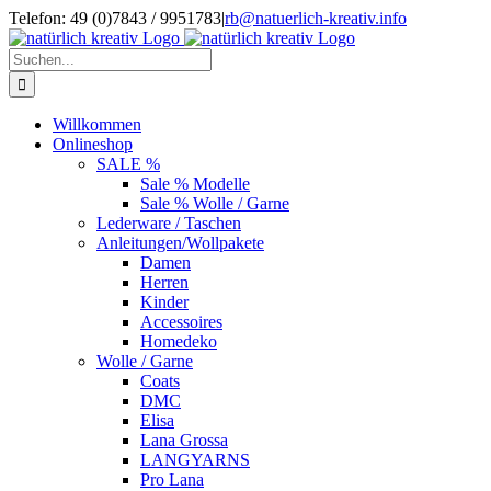
Zum
Telefon: 49 (0)7843 / 9951783
|
rb@natuerlich-kreativ.info
Inhalt
springen
Suche
nach:
Willkommen
Onlineshop
SALE %
Sale % Modelle
Sale % Wolle / Garne
Lederware / Taschen
Anleitungen/Wollpakete
Damen
Herren
Kinder
Accessoires
Homedeko
Wolle / Garne
Coats
DMC
Elisa
Lana Grossa
LANGYARNS
Pro Lana