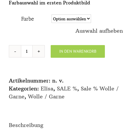
Farbauswahl im ersten Produktbild
Farbe
Auswahl aufheben
IN DEN WARENKORB
Häkelgarn
No.5
-
verschiedene
Artikelnummer:
n. v.
Farben
Kategorien:
Elisa
,
SALE %
,
Sale % Wolle /
Menge
Garne
,
Wolle / Garne
Beschreibung