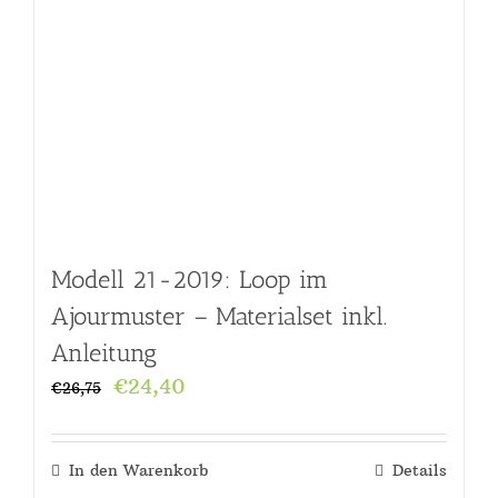
Modell 21-2019: Loop im
Ajourmuster – Materialset inkl.
Anleitung
Ursprünglicher
Aktueller
€
24,40
€
26,75
Preis
Preis
war:
ist:
In den Warenkorb
Details
€26,75
€24,40.