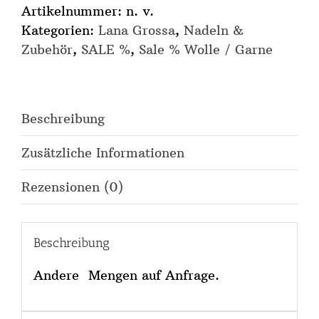
Holzgriff
Artikelnummer:
n. v.
Design-
Kategorien:
Lana Grossa
,
Nadeln &
Holz
Zubehör
,
SALE %
,
Sale % Wolle / Garne
Signal
/
Natur
Beschreibung
Menge
Zusätzliche Informationen
Rezensionen (0)
Beschreibung
Andere Mengen auf Anfrage.