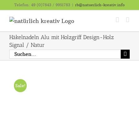
Zum
Telefon: 49 (0)7843 / 9951783
|
rb@natuerlich-kreativ.info
Inhalt
springen
Häkelnadeln Alu mit Holzgriff Design-Holz
Signal / Natur
Suche
nach:
Sale!