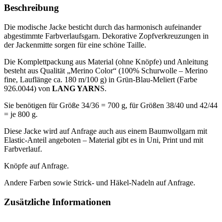
Materialset
Beschreibung
inkl.
Anleitung
Die modische Jacke besticht durch das harmonisch aufeinander
-
abgestimmte Farbverlaufsgarn. Dekorative Zopfverkreuzungen in
Menge
der Jackenmitte sorgen für eine schöne Taille.
Die Komplettpackung aus Material (ohne Knöpfe) und Anleitung
besteht aus Qualität „Merino Color“ (100% Schurwolle – Merino
fine, Lauflänge ca. 180 m/100 g) in Grün-Blau-Meliert (Farbe
926.0044) von
LANG YARN
S.
Sie benötigen für Größe 34/36 = 700 g, für Größen 38/40 und 42/44
= je 800 g.
Diese Jacke wird auf Anfrage auch aus einem Baumwollgarn mit
Elastic-Anteil angeboten – Material gibt es in Uni, Print und mit
Farbverlauf.
Knöpfe auf Anfrage.
Andere Farben sowie Strick- und Häkel-Nadeln auf Anfrage.
Zusätzliche Informationen