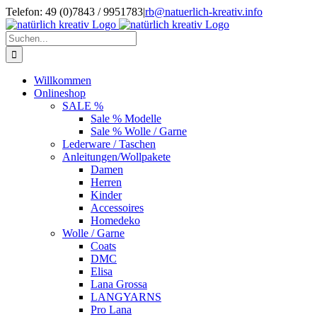
Zum
Telefon: 49 (0)7843 / 9951783
|
rb@natuerlich-kreativ.info
Inhalt
springen
Suche
nach:
Willkommen
Onlineshop
SALE %
Sale % Modelle
Sale % Wolle / Garne
Lederware / Taschen
Anleitungen/Wollpakete
Damen
Herren
Kinder
Accessoires
Homedeko
Wolle / Garne
Coats
DMC
Elisa
Lana Grossa
LANGYARNS
Pro Lana