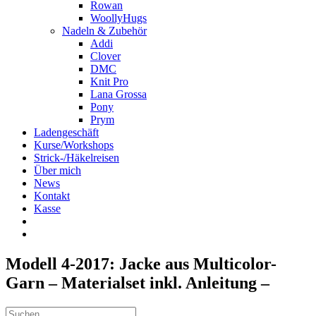
Rowan
WoollyHugs
Nadeln & Zubehör
Addi
Clover
DMC
Knit Pro
Lana Grossa
Pony
Prym
Ladengeschäft
Kurse/Workshops
Strick-/Häkelreisen
Über mich
News
Kontakt
Kasse
Modell 4-2017: Jacke aus Multicolor-
Garn – Materialset inkl. Anleitung –
Suche