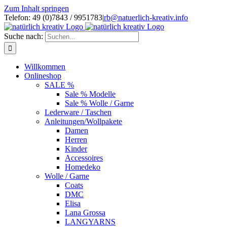
Zum Inhalt springen
Telefon: 49 (0)7843 / 9951783
|
rb@natuerlich-kreativ.info
Suche nach:
Willkommen
Onlineshop
SALE %
Sale % Modelle
Sale % Wolle / Garne
Lederware / Taschen
Anleitungen/Wollpakete
Damen
Herren
Kinder
Accessoires
Homedeko
Wolle / Garne
Coats
DMC
Elisa
Lana Grossa
LANGYARNS