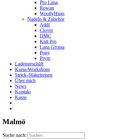
Pro Lana
Rowan
WoollyHugs
Nadeln & Zubehör
Addi
Clover
DMC
Knit Pro
Lana Grossa
Pony
Prym
Ladengeschäft
Kurse/Workshops
Strick-/Häkelreisen
Über mich
News
Kontakt
Kasse
Malmö
Suche nach: