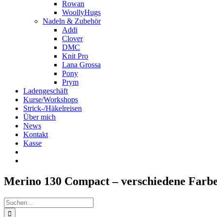
Rowan
WoollyHugs
Nadeln & Zubehör
Addi
Clover
DMC
Knit Pro
Lana Grossa
Pony
Prym
Ladengeschäft
Kurse/Workshops
Strick-/Häkelreisen
Über mich
News
Kontakt
Kasse
Merino 130 Compact – verschiedene Farb
Suche
nach: