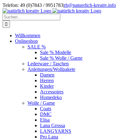
Zum
Telefon: 49 (0)7843 / 9951783
|
rb@natuerlich-kreativ.info
Inhalt
springen
Suche
nach:
Willkommen
Onlineshop
SALE %
Sale % Modelle
Sale % Wolle / Garne
Lederware / Taschen
Anleitungen/Wollpakete
Damen
Herren
Kinder
Accessoires
Homedeko
Wolle / Garne
Coats
DMC
Elisa
Lana Grossa
LANGYARNS
Pro Lana