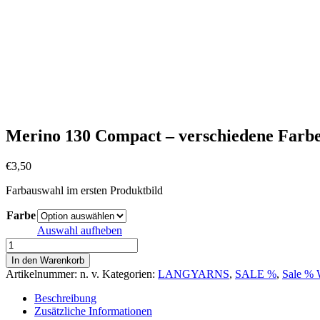
Merino 130 Compact – verschiedene Farb
€
3,50
Farbauswahl im ersten Produktbild
Farbe
Auswahl aufheben
Merino
130
In den Warenkorb
Compact
Artikelnummer:
n. v.
Kategorien:
LANGYARNS
,
SALE %
,
Sale % 
-
verschiedene
Beschreibung
Farben
Zusätzliche Informationen