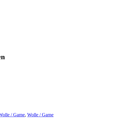
en
Wolle / Garne
,
Wolle / Garne