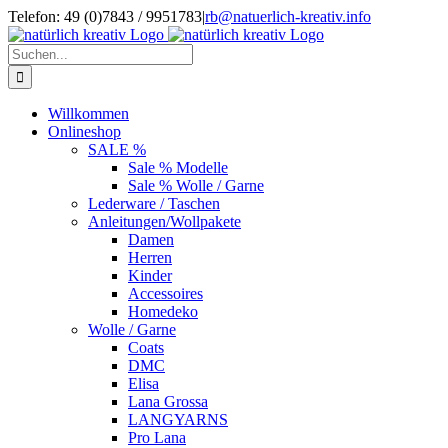
Zum
Telefon: 49 (0)7843 / 9951783
|
rb@natuerlich-kreativ.info
Inhalt
springen
Suche
nach:
Willkommen
Onlineshop
SALE %
Sale % Modelle
Sale % Wolle / Garne
Lederware / Taschen
Anleitungen/Wollpakete
Damen
Herren
Kinder
Accessoires
Homedeko
Wolle / Garne
Coats
DMC
Elisa
Lana Grossa
LANGYARNS
Pro Lana