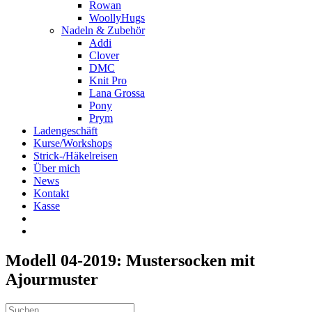
Rowan
WoollyHugs
Nadeln & Zubehör
Addi
Clover
DMC
Knit Pro
Lana Grossa
Pony
Prym
Ladengeschäft
Kurse/Workshops
Strick-/Häkelreisen
Über mich
News
Kontakt
Kasse
Modell 04-2019: Mustersocken mit
Ajourmuster
Suche