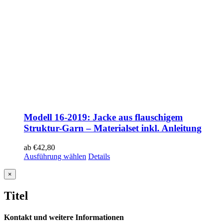
Modell 16-2019: Jacke aus flauschigem
Struktur-Garn – Materialset inkl. Anleitung
ab
€
42,80
Ausführung wählen
Details
Close
×
product
quick
Titel
view
Kontakt und weitere Informationen