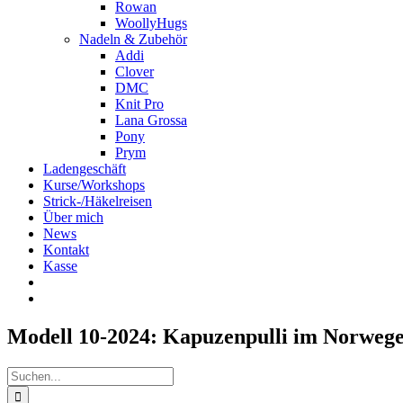
Rowan
WoollyHugs
Nadeln & Zubehör
Addi
Clover
DMC
Knit Pro
Lana Grossa
Pony
Prym
Ladengeschäft
Kurse/Workshops
Strick-/Häkelreisen
Über mich
News
Kontakt
Kasse
Modell 10-2024: Kapuzenpulli im Norwege
Suche
nach: