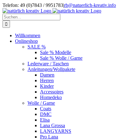
Zum
Telefon: 49 (0)7843 / 9951783
|
rb@natuerlich-kreativ.info
Inhalt
springen
Suche
nach:
Willkommen
Onlineshop
SALE %
Sale % Modelle
Sale % Wolle / Garne
Lederware / Taschen
Anleitungen/Wollpakete
Damen
Herren
Kinder
Accessoires
Homedeko
Wolle / Garne
Coats
DMC
Elisa
Lana Grossa
LANGYARNS
Pro Lana