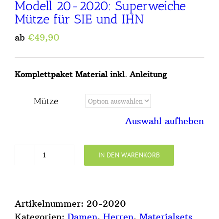
Modell 20-2020: Superweiche
Mütze für SIE und IHN
ab
€
49,90
Komplettpaket Material inkl. Anleitung
Mütze
Auswahl aufheben
IN DEN WARENKORB
Modell
20-
2020:
Superweiche
Artikelnummer:
20-2020
Mütze
Kategorien:
Damen
,
Herren
,
Materialsets