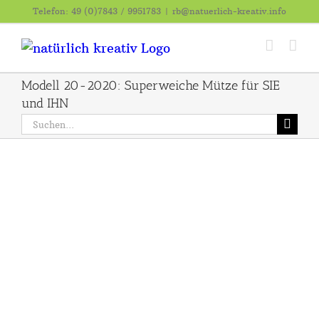
Zum
Telefon: 49 (0)7843 / 9951783
|
rb@natuerlich-kreativ.info
Inhalt
springen
Modell 20-2020: Superweiche Mütze für SIE
und IHN
Suche
nach: