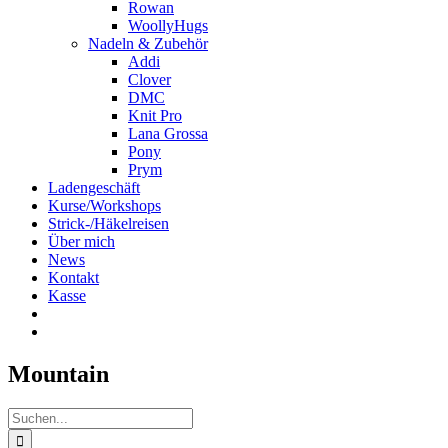
Rowan
WoollyHugs
Nadeln & Zubehör
Addi
Clover
DMC
Knit Pro
Lana Grossa
Pony
Prym
Ladengeschäft
Kurse/Workshops
Strick-/Häkelreisen
Über mich
News
Kontakt
Kasse
Mountain
Suche
nach: