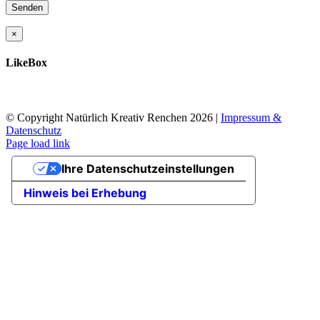
×
LikeBox
© Copyright Natürlich Kreativ Renchen
2026 |
Impressum &
Datenschutz
Facebook
Instagram
Page load link
Nach
Ihre Datenschutzeinstellungen
oben
Hinweis bei Erhebung