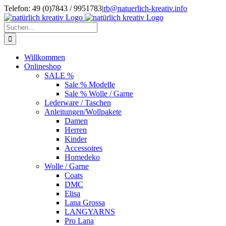
Zum
Telefon: 49 (0)7843 / 9951783
|
rb@natuerlich-kreativ.info
Inhalt
springen
Suche
nach:
Willkommen
Onlineshop
SALE %
Sale % Modelle
Sale % Wolle / Garne
Lederware / Taschen
Anleitungen/Wollpakete
Damen
Herren
Kinder
Accessoires
Homedeko
Wolle / Garne
Coats
DMC
Elisa
Lana Grossa
LANGYARNS
Pro Lana