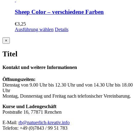
Sheep Color – verschiedene Farben
€
3,25
Ausführung wählen
Details
Close
×
product
quick
Titel
view
Kontakt und weitere Informationen
Öffnungszeiten:
Dienstag von 9.00 Uhr bis 12.30 Uhr und von 14.30 Uhr bis 18.00
Uhr
Montag, Donnerstag und Freitag nach telefonischer Vereinbarung.
Kurse und Ladengeschäft
Poststraße 16, 77871 Renchen
E-Mail:
rb@natuerlich-kreativ.info
Telefon: +49 (0)7843 / 99 51 783