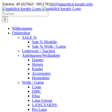
Zum
Telefon: 49 (0)7843 / 9951783
|
rb@natuerlich-kreativ.info
Inhalt
springen
Suche
nach:
Willkommen
Onlineshop
SALE %
Sale % Modelle
Sale % Wolle / Garne
Lederware / Taschen
Anleitungen/Wollpakete
Damen
Herren
Kinder
Accessoires
Homedeko
Wolle / Garne
Coats
DMC
Elisa
Lana Grossa
LANGYARNS
Pro Lana