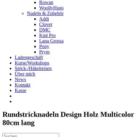
Rowan
WoollyHugs
Nadeln & Zubehör
Addi
Clover
DMC
Knit Pro
Lana Grossa
Pony
Prym
Ladengeschäft
Kurse/Workshops
Strick-/Häkelreisen
Über mich
News
Kontakt
Kasse
Rundstricknadeln Design Holz Multicolor
80cm lang
Suche