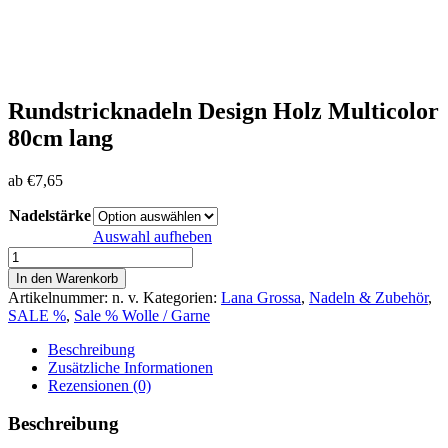
Rundstricknadeln Design Holz Multicolor
80cm lang
ab
€
7,65
Nadelstärke
Auswahl aufheben
Rundstricknadeln
Design
In den Warenkorb
Holz
Artikelnummer:
n. v.
Kategorien:
Lana Grossa
,
Nadeln & Zubehör
,
Multicolor
SALE %
,
Sale % Wolle / Garne
80cm
lang
Beschreibung
Menge
Zusätzliche Informationen
Rezensionen (0)
Beschreibung