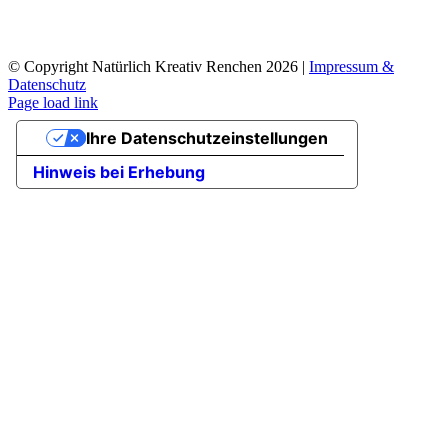
© Copyright Natürlich Kreativ Renchen
2026 |
Impressum &
Datenschutz
Facebook
Instagram
Page load link
Nach
Ihre Datenschutzeinstellungen
oben
Hinweis bei Erhebung