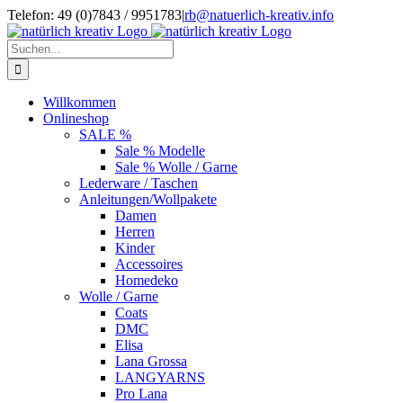
Zum
Telefon: 49 (0)7843 / 9951783
|
rb@natuerlich-kreativ.info
Inhalt
springen
Suche
nach:
Willkommen
Onlineshop
SALE %
Sale % Modelle
Sale % Wolle / Garne
Lederware / Taschen
Anleitungen/Wollpakete
Damen
Herren
Kinder
Accessoires
Homedeko
Wolle / Garne
Coats
DMC
Elisa
Lana Grossa
LANGYARNS
Pro Lana