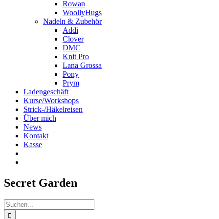
Rowan
WoollyHugs
Nadeln & Zubehör
Addi
Clover
DMC
Knit Pro
Lana Grossa
Pony
Prym
Ladengeschäft
Kurse/Workshops
Strick-/Häkelreisen
Über mich
News
Kontakt
Kasse
Secret Garden
Suche
nach: