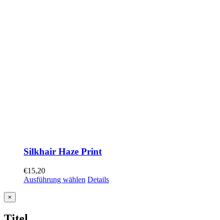
Silkhair Haze Print
€
15,20
Ausführung wählen
Details
Close
×
product
quick
Titel
view