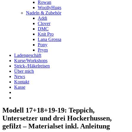
Rowan
WoollyHugs
Nadeln & Zubehör
Addi
Clover
DMC
Knit Pro
Lana Grossa
Pony
Prym
Ladengeschäft
Kurse/Workshops
Strick-/Häkelreisen
Über mich
News
Kontakt
Kasse
Modell 17+18+19-19: Teppich,
Untersetzer und drei Hockerhussen,
gefilzt – Materialset inkl. Anleitung