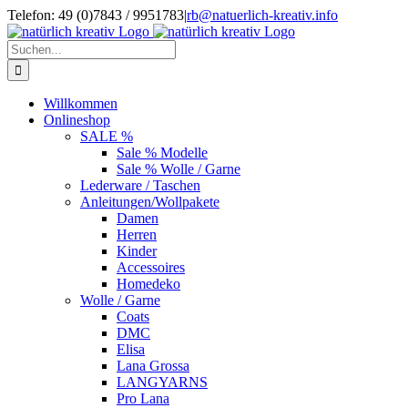
Zum
Telefon: 49 (0)7843 / 9951783
|
rb@natuerlich-kreativ.info
Inhalt
springen
Suche
nach:
Willkommen
Onlineshop
SALE %
Sale % Modelle
Sale % Wolle / Garne
Lederware / Taschen
Anleitungen/Wollpakete
Damen
Herren
Kinder
Accessoires
Homedeko
Wolle / Garne
Coats
DMC
Elisa
Lana Grossa
LANGYARNS
Pro Lana