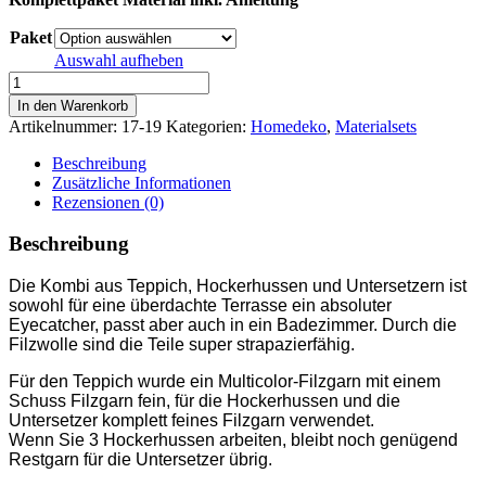
Paket
Auswahl aufheben
Modell
17+18+19-
In den Warenkorb
19:
Artikelnummer:
17-19
Kategorien:
Homedeko
,
Materialsets
Teppich,
Untersetzer
Beschreibung
und
Zusätzliche Informationen
drei
Rezensionen (0)
Hockerhussen,
gefilzt
Beschreibung
-
Materialset
Die Kombi aus Teppich, Hockerhussen und Untersetzern ist
inkl.
sowohl für eine überdachte Terrasse ein absoluter
Anleitung
Eyecatcher, passt aber auch in ein Badezimmer. Durch die
Menge
Filzwolle sind die Teile super strapazierfähig.
Für den Teppich wurde ein Multicolor-Filzgarn mit einem
Schuss Filzgarn fein, für die Hockerhussen und die
Untersetzer komplett feines Filzgarn verwendet.
Wenn Sie 3 Hockerhussen arbeiten, bleibt noch genügend
Restgarn für die Untersetzer übrig.