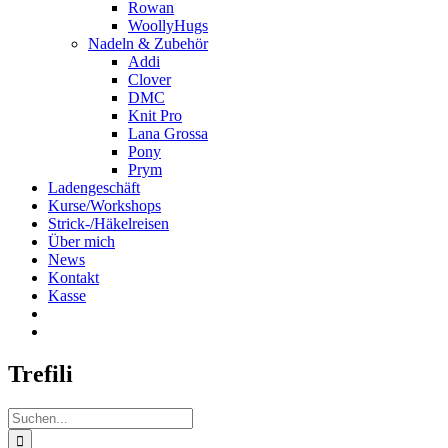
Rowan
WoollyHugs
Nadeln & Zubehör
Addi
Clover
DMC
Knit Pro
Lana Grossa
Pony
Prym
Ladengeschäft
Kurse/Workshops
Strick-/Häkelreisen
Über mich
News
Kontakt
Kasse
Trefili
Suche
nach: