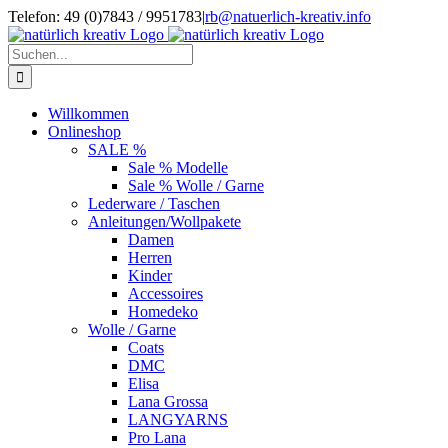
Zum
Telefon: 49 (0)7843 / 9951783
|
rb@natuerlich-kreativ.info
Inhalt
springen
Suche
nach:
Willkommen
Onlineshop
SALE %
Sale % Modelle
Sale % Wolle / Garne
Lederware / Taschen
Anleitungen/Wollpakete
Damen
Herren
Kinder
Accessoires
Homedeko
Wolle / Garne
Coats
DMC
Elisa
Lana Grossa
LANGYARNS
Pro Lana