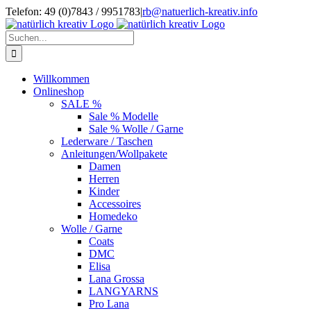
Zum
Telefon: 49 (0)7843 / 9951783
|
rb@natuerlich-kreativ.info
Inhalt
springen
Suche
nach:
Willkommen
Onlineshop
SALE %
Sale % Modelle
Sale % Wolle / Garne
Lederware / Taschen
Anleitungen/Wollpakete
Damen
Herren
Kinder
Accessoires
Homedeko
Wolle / Garne
Coats
DMC
Elisa
Lana Grossa
LANGYARNS
Pro Lana