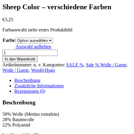
Sheep Color – verschiedene Farben
€
3,25
Farbauswahl siehe erstes Produktbild
Farbe
Auswahl aufheben
Sheep
Color
In den Warenkorb
-
Artikelnummer:
n. v.
Kategorien:
SALE %
,
Sale % Wolle / Garne
,
verschiedene
Wolle / Garne
,
WoollyHugs
Farben
Menge
Beschreibung
Zusätzliche Informationen
Rezensionen (0)
Beschreibung
50% Wolle (Merino extrafein)
28% Baumwolle
22% Polyamid