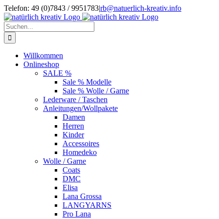
Zum
Telefon: 49 (0)7843 / 9951783
|
rb@natuerlich-kreativ.info
Inhalt
springen
Suche
nach:
Willkommen
Onlineshop
SALE %
Sale % Modelle
Sale % Wolle / Garne
Lederware / Taschen
Anleitungen/Wollpakete
Damen
Herren
Kinder
Accessoires
Homedeko
Wolle / Garne
Coats
DMC
Elisa
Lana Grossa
LANGYARNS
Pro Lana