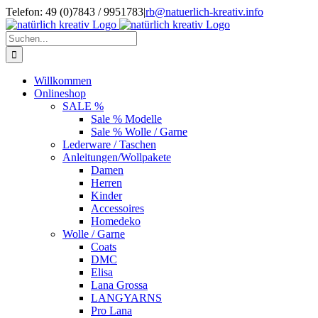
Zum
Telefon: 49 (0)7843 / 9951783
|
rb@natuerlich-kreativ.info
Inhalt
springen
Suche
nach:
Willkommen
Onlineshop
SALE %
Sale % Modelle
Sale % Wolle / Garne
Lederware / Taschen
Anleitungen/Wollpakete
Damen
Herren
Kinder
Accessoires
Homedeko
Wolle / Garne
Coats
DMC
Elisa
Lana Grossa
LANGYARNS
Pro Lana