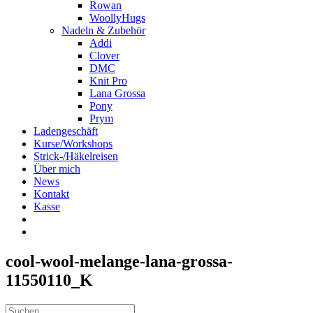
Rowan
WoollyHugs
Nadeln & Zubehör
Addi
Clover
DMC
Knit Pro
Lana Grossa
Pony
Prym
Ladengeschäft
Kurse/Workshops
Strick-/Häkelreisen
Über mich
News
Kontakt
Kasse
cool-wool-melange-lana-grossa-
11550110_K
Suche