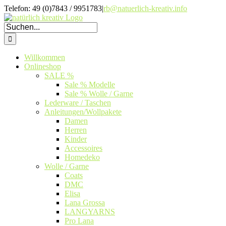
Zum
Telefon: 49 (0)7843 / 9951783
|
rb@natuerlich-kreativ.info
Inhalt
springen
Suche
nach:
Willkommen
Onlineshop
SALE %
Sale % Modelle
Sale % Wolle / Garne
Lederware / Taschen
Anleitungen/Wollpakete
Damen
Herren
Kinder
Accessoires
Homedeko
Wolle / Garne
Coats
DMC
Elisa
Lana Grossa
LANGYARNS
Pro Lana