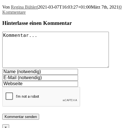
Von
Regina Bühler
|
2021-03-07T16:03:27+01:00
März 7th, 2021
|
0
Kommentare
Hinterlasse einen Kommentar
Kommentar
Close
×