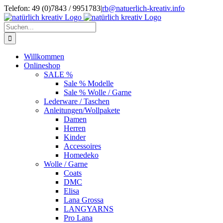
Zum
Telefon: 49 (0)7843 / 9951783
|
rb@natuerlich-kreativ.info
Inhalt
springen
Suche
nach:
Willkommen
Onlineshop
SALE %
Sale % Modelle
Sale % Wolle / Garne
Lederware / Taschen
Anleitungen/Wollpakete
Damen
Herren
Kinder
Accessoires
Homedeko
Wolle / Garne
Coats
DMC
Elisa
Lana Grossa
LANGYARNS
Pro Lana