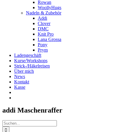
Rowan
WoollyHugs
Nadeln & Zubehör
Addi
Clover
DMC
Knit Pro
Lana Grossa
Pony
Prym
Ladengeschäft
Kurse/Workshops
Strick-/Häkelreisen
Über mich
News
Kontakt
Kasse
addi Maschenraffer
Suche
nach: