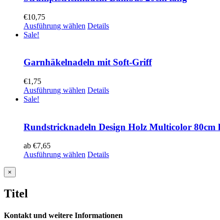
€
10,75
Ausführung wählen
Details
Sale!
Garnhäkelnadeln mit Soft-Griff
€
1,75
Ausführung wählen
Details
Sale!
Rundstricknadeln Design Holz Multicolor 80cm 
ab
€
7,65
Ausführung wählen
Details
Close
×
product
quick
Titel
view
Kontakt und weitere Informationen