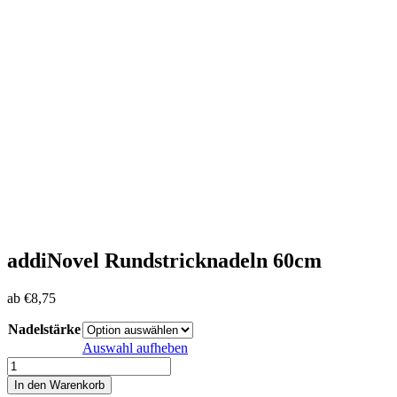
addiNovel Rundstricknadeln 60cm
ab
€
8,75
Nadelstärke
Auswahl aufheben
addiNovel
Rundstricknadeln
In den Warenkorb
60cm