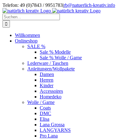
Zum
Telefon: 49 (0)7843 / 9951783
|
rb@natuerlich-kreativ.info
Inhalt
springen
Suche
nach:
Willkommen
Onlineshop
SALE %
Sale % Modelle
Sale % Wolle / Garne
Lederware / Taschen
Anleitungen/Wollpakete
Damen
Herren
Kinder
Accessoires
Homedeko
Wolle / Garne
Coats
DMC
Elisa
Lana Grossa
LANGYARNS
Pro Lana