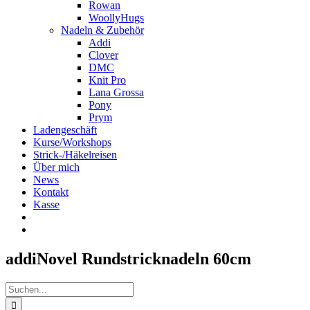
Rowan
WoollyHugs
Nadeln & Zubehör
Addi
Clover
DMC
Knit Pro
Lana Grossa
Pony
Prym
Ladengeschäft
Kurse/Workshops
Strick-/Häkelreisen
Über mich
News
Kontakt
Kasse
addiNovel Rundstricknadeln 60cm
Suche
nach: