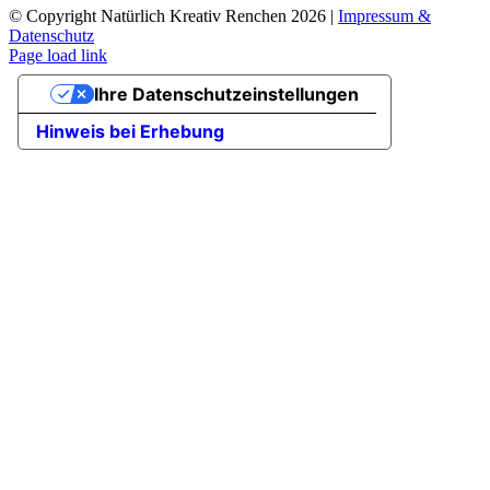
© Copyright Natürlich Kreativ Renchen
2026 |
Impressum &
Datenschutz
Facebook
Instagram
Page load link
Nach
Ihre Datenschutzeinstellungen
oben
Hinweis bei Erhebung